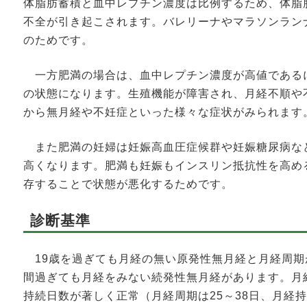
体脂肪蓄積と血中レプチン濃度は比例するため、体脂
不全が引き起こされます。バレリーナやマラソンラン
のためです。
一方肥満の場合は、血中レプチン濃度が高値である
の状態になります。生殖機能が障害され、月経不順や
から無月経や不妊症といった様々な症状がみられます
また肥満の妊婦は妊娠高血圧症候群や妊娠糖尿病な
高くなります。肥満も妊娠もインスリン抵抗性を高め
存することで状態が悪化するためです。
診断基準
19歳を過ぎても月経の無い原発性無月経と月経周期
間過ぎても月経をみない続発性無月経があります。月
持続日数が著しく正常（月経周期は25～38日、月経