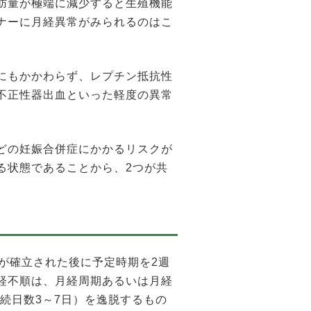
肪量が極端に減少すると生殖機能
ナーに月経異常がみられるのはこ
にもかかわらず、レプチン抵抗性
不正性器出血といった軽度の異常
。
どの妊娠合併症にかかるリスクが
る状態であることから、2つが共
が確立された後に予定時期を2週
経不順は、月経周期あるいは月経
持続日数3～7日）を逸脱するもの