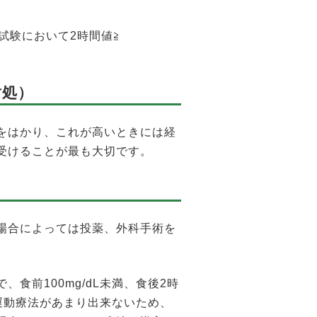
負荷試験において2時間値≧
対処）
をはかり、これが高いときには経
受けることが最も大切です。
場合によっては投薬、外科手術を
前100mg/dL未満、食後2時
は運動療法があまり出来ないため、