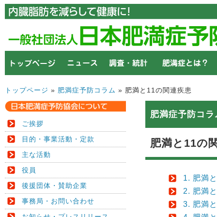
トップページ
»
肥満症予防コラム
» 肥満と11の関連疾患
肥満症予防コラ
ご挨拶
目的・事業活動・定款
肥満と11の
主な活動
役員
1. 肥
後援団体・賛助企業
2. 肥
事務局・お問い合わせ
3. 肥満
お知らせ・プレスリリース