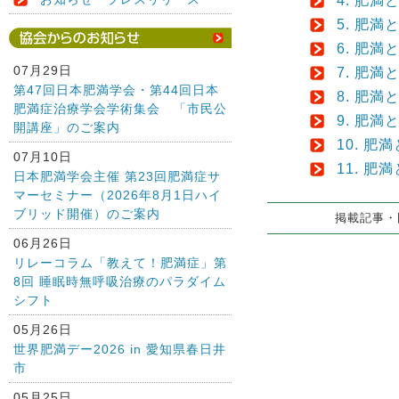
4. 肥
5. 肥満
6. 肥
07月29日
7. 肥
第47回日本肥満学会・第44回日本
8. 肥満
肥満症治療学会学術集会 「市民公
9. 肥
開講座」のご案内
10. 
07月10日
11. 
日本肥満学会主催 第23回肥満症サ
マーセミナー（2026年8月1日ハイ
ブリッド開催）のご案内
掲載記事・図
06月26日
リレーコラム「教えて！肥満症」第
8回 睡眠時無呼吸治療のパラダイム
シフト
05月26日
世界肥満デー2026 in 愛知県春日井
市
05月25日