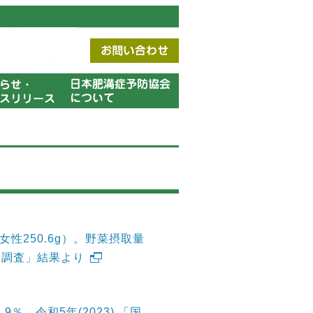
、女性250.6g）。野菜摂取量
養調査」結果より
％ 令和5年(2023) 「国