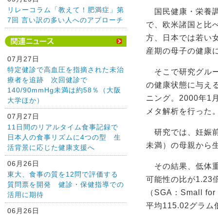
リレーコラム「教えて！肥満症」第
国民健康・栄養調査
7回 言い訳の多い人へのアプローチ
で、欧米諸国と比
方、日本では若い
産期の母子の健康
07月27日
特定健診で高血圧を指摘された未治
そこで研究グループ
療者を追跡 次回健診で
の健康状態に与える
140/90mmHg未満は約58％（大阪
ニング。2000年
大学ほか）
メタ解析を行った
07月27日
11日間のリアルタイム食事記録で
研究では、妊娠前に標
日本人の食事リズムに4つの型 生
未満）の母親から
活背景に応じた健康支援へ
06月26日
その結果、低体重
東大、食事の質を12問で評価する
可能性の比が1.2
質問票を開発 健診・保健指導での
（SGA：Small f
活用に期待
平均115.02グラ
06月26日