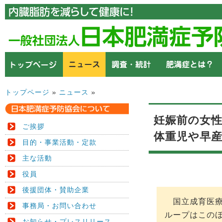
トップページ
»
ニュース
»
妊娠前の女
ご挨拶
体重児や早
目的・事業活動・定款
主な活動
役員
後援団体・賛助企業
国立成育医療
事務局・お問い合わせ
ループはこの
お知らせ・プレスリリース