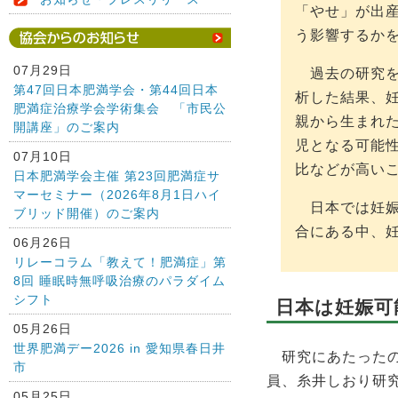
「やせ」が出
う影響するか
07月29日
過去の研究を
第47回日本肥満学会・第44回日本
析した結果、
肥満症治療学会学術集会 「市民公
親から生まれ
開講座」のご案内
児となる可能
07月10日
比などが高い
日本肥満学会主催 第23回肥満症サ
マーセミナー（2026年8月1日ハイ
日本では妊娠
ブリッド開催）のご案内
合にある中、
06月26日
リレーコラム「教えて！肥満症」第
8回 睡眠時無呼吸治療のパラダイム
シフト
日本は妊娠可
05月26日
世界肥満デー2026 in 愛知県春日井
研究にあたったの
市
員、糸井しおり研
05月25日