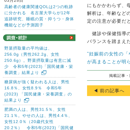
03月25日
にもかかわらず、
高齢者の健康関連QOLは2つの軌跡
に分かれる 名古屋大学らが12年
解析は、年齢など
追跡研究、睡眠の質・抑うつ・身体
定の注意が必要だ
機能などが予測因子
健診や保健指導の
バランスを踏まえ
野菜摂取量の平均値は、
"妊娠前の女性の
256.0g（男性262.2g、女性
250.6g）。野菜摂取量は有意に減
が高まることが明ら
少 令和5年(2023)「国民健康・栄
養調査」結果より
掲載記事・図
糖尿病が強く疑われる人は、男性
16.8％、女性8.9％ 令和5年
◀ 前の記事へ
(2023) 「国民健康・栄養調査」の
結果より
肥満の人は、男性31.5％、女性
21.1％。やせの人は、男性4.4％、
女性12.0％（20歳代女性
20.2％） 令和5年(2023)「国民健