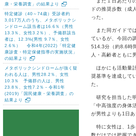
また１日あたりの歩
康・栄養調査」の結果より
ドの推奨歩数（成人
特定健診（40～74歳）受診者約
った。
3,017万人のうち、メタボリックシ
ンドローム該当者は16.6％（男性
また同ガイドでは
13.3％、女性3.2％）、予備群該当
ているが、今回の調
者は、12.3%(男性 9.7％、女性
2.6％） 令和4年(2022)「特定健
514.3分（約8
康診査・特定保健指導の実施状況」
人・高齢者ともに
の結果より
ほかにも活動量計
メタボリックシンドロームが強く疑
われる人は、男性28.2％、女性
奨基準を達成してい
10.3％ 予備群の人は、男性
た。
23.8％、女性7.2％－令和1年
(2019)「国民健康・栄養調査」の
研究を担当した明
結果より
「中高強度の身体
が男性よりも1日あ
特に女性は、1歩
数だけでは把握で