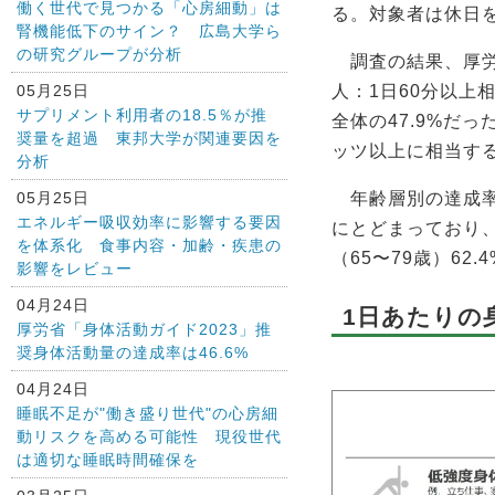
働く世代で見つかる「心房細動」は
る。対象者は休日
腎機能低下のサイン？ 広島大学ら
の研究グループが分析
調査の結果、厚労
05月25日
人：1日60分以上
サプリメント利用者の18.5％が推
全体の47.9%だ
奨量を超過 東邦大学が関連要因を
ッツ以上に相当す
分析
05月25日
年齢層別の達成率は高
エネルギー吸収効率に影響する要因
にとどまっており
を体系化 食事内容・加齢・疾患の
（65〜79歳）62
影響をレビュー
04月24日
1日あたりの
厚労省「身体活動ガイド2023」推
奨身体活動量の達成率は46.6%
04月24日
睡眠不足が"働き盛り世代"の心房細
動リスクを高める可能性 現役世代
は適切な睡眠時間確保を