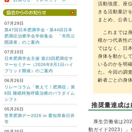
活動強度、座
きる活動量計
まとめ、公表
07月29日
第47回日本肥満学会・第44回日本
これまでは身
肥満症治療学会学術集会 「市民公
模かつ代表性
開講座」のご案内
ではなく、日
07月10日
身体を動かし
日本肥満学会主催 第23回肥満症サ
いるのかを明
マーセミナー（2026年8月1日ハイ
ブリッド開催）のご案内
た。今回の調
齢者ごとの身
06月26日
リレーコラム「教えて！肥満症」第
8回 睡眠時無呼吸治療のパラダイム
シフト
推奨量達成は
05月26日
世界肥満デー2026 in 愛知県春日井
厚生労働省は202
市
動ガイド2023）
05月25日