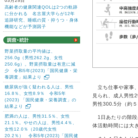
03月25日
高齢者の健康関連QOLは2つの軌跡
に分かれる 名古屋大学らが12年
追跡研究、睡眠の質・抑うつ・身体
機能などが予測因子
野菜摂取量の平均値は、
256.0g（男性262.2g、女性
250.6g）。野菜摂取量は有意に減
少 令和5年(2023)「国民健康・栄
養調査」結果より
糖尿病が強く疑われる人は、男性
立ち仕事や家事、
16.8％、女性8.9％ 令和5年
見られ、成人男性29
(2023) 「国民健康・栄養調査」の
男性300.5分（約
結果より
肥満の人は、男性31.5％、女性
1日あたりの階段
21.1％。やせの人は、男性4.4％、
体活動時間には大き
女性12.0％（20歳代女性
20.2％） 令和5年(2023)「国民健