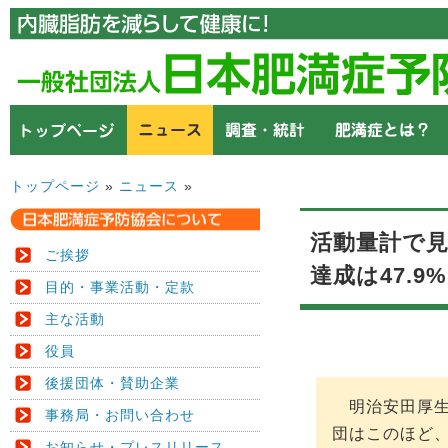
トップページ
»
ニュース
»
活動量計で
ご挨拶
達成は47.
目的・事業活動・定款
主な活動
役員
後援団体・賛助企業
明治安田厚生
事務局・お問い合わせ
団はこのほど
お知らせ・プレスリリース