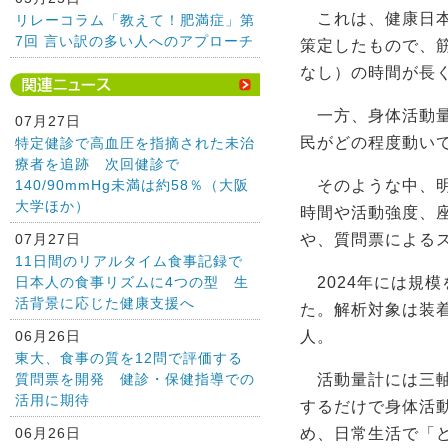
これは、健康日本
リレーコラム「教えて！肥満症」第
7回 言い訳の多い人へのアプローチ
策定したもので、
なし）の時間が長
一方、身体活動量
07月27日
民がどの程度動い
特定健診で高血圧を指摘された未治
療者を追跡 次回健診で
140/90mmHg未満は約58％（大阪
そのような中、明
大学ほか）
時間や活動強度、
07月27日
や、質問票によるス
11日間のリアルタイム食事記録で
日本人の食事リズムに4つの型 生
2024年には規模
活背景に応じた健康支援へ
た。解析対象は装着
06月26日
人。
東大、食事の質を12問で評価する
質問票を開発 健診・保健指導での
活動量計には三軸
活用に期待
するだけで身体活
06月26日
め、日常生活で「