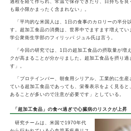
過程を経て作られ、常温で保存できたり、日持ちを良
も最小限かまったく含まれない」。
「平均的な米国人は、1日の食事のカロリーの半分
す。超加工食品の消費は、世界中でますます増えてい
学公衆衛生学部のフィリッパ ジュル氏は言う。
「今回の研究では、1日の超加工食品の摂取量が増
クが高まることが分かりました。超加工食品を摂り過
す」。
「プロテインバー、朝食用シリアル、工業的に生産
ている超加工食品であっても、栄養表示をよく見ると
あることが多いので注意が必要です」としている。
「超加工食品」の食べ過ぎで心臓病のリスクが上昇
研究チームは、米国で1970年代
から行われている心血管系疾患リス