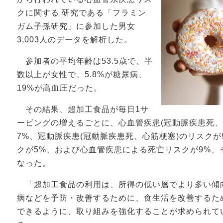
クに関する 研究である「フラミン
ガム子孫研究」に参加した男女
3,003人のデータを解析した。
参加者の平均年齢は53.5歳で、半
数以上が女性で、5.8%が糖尿病、
19%が高血圧だった。
その結果、超加工食品が毎日1サ
ービングの増えるごとに、心血管疾患(冠動脈疾患死、
7%、冠動脈疾患(冠動脈疾患死、心筋梗塞)のリスク
クが5%、および心血管疾患による死亡リスクが9%、
なった。
「超加工食品の利用は、所得の低い層でより多い傾
病などを予防・改善するために、食生活を改善するた
できるように、取り組みを強化することが求められて