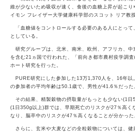
維が少ないため吸収が速く、食後の血糖上昇が起こり
イモン フレイザー大学健康科学部のスコット リア教
「血糖値をコントロールする必要のある人にとって
としている。
研究グループは、北米、南米、欧州、アフリカ、中
を含む21ヵ国で行われた、「前向き都市農村疫学調査(
ホート研究を行った。
PURE研究にした参加した13万1,370人を、16
の参加者の平均年齢は50.1歳で、男性が41.6％だった
その結果、精製穀物の摂取量がもっとも少ない(1日5
(1日350g以上)群では、早期死亡のリスクが27％高
なり、脳卒中のリスクが47％高くなることが分かった
さらに、玄米や大麦などの全粒穀物については、健