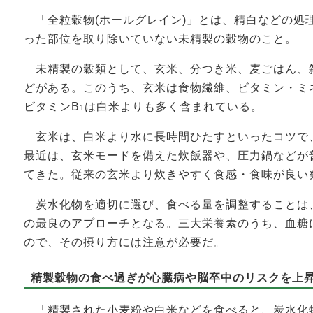
「全粒穀物(ホールグレイン)」とは、精白などの処
った部位を取り除いていない未精製の穀物のこと。
未精製の穀類として、玄米、分つき米、麦ごはん、
どがある。このうち、玄米は食物繊維、ビタミン・ミ
ビタミンB
は白米よりも多く含まれている。
1
玄米は、白米より水に長時間ひたすといったコツで
最近は、玄米モードを備えた炊飯器や、圧力鍋などが
てきた。従来の玄米より炊きやすく食感・食味が良い
炭水化物を適切に選び、食べる量を調整することは
の最良のアプローチとなる。三大栄養素のうち、血糖
ので、その摂り方には注意が必要だ。
精製穀物の食べ過ぎが心臓病や脳卒中のリスクを上
「精製された小麦粉や白米などを食べると、炭水化