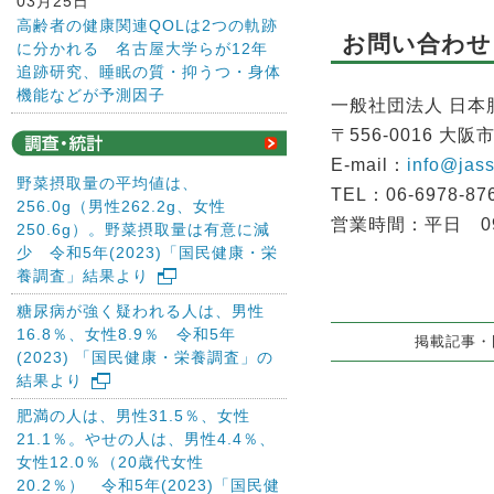
03月25日
高齢者の健康関連QOLは2つの軌跡
お問い合わせ
に分かれる 名古屋大学らが12年
追跡研究、睡眠の質・抑うつ・身体
機能などが予測因子
一般社団法人 日
〒556-0016 大阪
E-mail：
info@jass
野菜摂取量の平均値は、
TEL：06-6978-87
256.0g（男性262.2g、女性
営業時間：平日 09
250.6g）。野菜摂取量は有意に減
少 令和5年(2023)「国民健康・栄
養調査」結果より
糖尿病が強く疑われる人は、男性
16.8％、女性8.9％ 令和5年
掲載記事・図
(2023) 「国民健康・栄養調査」の
結果より
肥満の人は、男性31.5％、女性
21.1％。やせの人は、男性4.4％、
女性12.0％（20歳代女性
20.2％） 令和5年(2023)「国民健