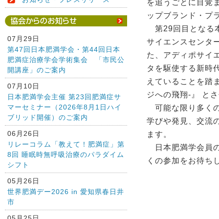
を追うごとに目覚
ップブランド・プ
第29回目となる
07月29日
サイエンスセンタ
第47回日本肥満学会・第44回日本
た、アディポサイ
肥満症治療学会学術集会 「市民公
タを駆使する新時
開講座」のご案内
えていることを踏まえ、本
07月10日
ジへの飛翔-』 と
日本肥満学会主催 第23回肥満症サ
マーセミナー（2026年8月1日ハイ
可能な限り多くの
ブリッド開催）のご案内
学びや発見、交流
06月26日
ます。
リレーコラム「教えて！肥満症」第
日本肥満学会員の
8回 睡眠時無呼吸治療のパラダイム
くの参加をお待ち
シフト
05月26日
世界肥満デー2026 in 愛知県春日井
市
05月25日