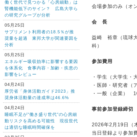
働く世代で見つかる「心房細動」は
会場参加のみ（オ
腎機能低下のサイン？ 広島大学ら
の研究グループが分析
会 長
05月25日
サプリメント利用者の18.5％が推
益崎 裕章（琉球
奨量を超過 東邦大学が関連要因を
分析
科）
05月25日
参加費用
エネルギー吸収効率に影響する要因
を体系化 食事内容・加齢・疾患の
影響をレビュー
・学生（大学生・大
04月24日
・医師・研究者（アカ
厚労省「身体活動ガイド2023」推
・一般（企業） 10
奨身体活動量の達成率は46.6%
04月24日
事前参加登録締切
睡眠不足が"働き盛り世代"の心房細
動リスクを高める可能性 現役世代
2026年2月19日（
は適切な睡眠時間確保を
当日登録より参加