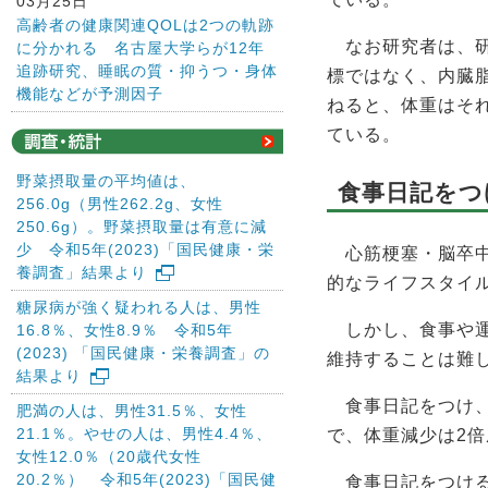
03月25日
高齢者の健康関連QOLは2つの軌跡
なお研究者は、研
に分かれる 名古屋大学らが12年
追跡研究、睡眠の質・抑うつ・身体
標ではなく、内臓
機能などが予測因子
ねると、体重はそ
ている。
野菜摂取量の平均値は、
食事日記をつ
256.0g（男性262.2g、女性
250.6g）。野菜摂取量は有意に減
少 令和5年(2023)「国民健康・栄
心筋梗塞・脳卒中
養調査」結果より
的なライフスタイ
糖尿病が強く疑われる人は、男性
しかし、食事や運
16.8％、女性8.9％ 令和5年
(2023) 「国民健康・栄養調査」の
維持することは難
結果より
食事日記をつけ、
肥満の人は、男性31.5％、女性
21.1％。やせの人は、男性4.4％、
で、体重減少は2
女性12.0％（20歳代女性
20.2％） 令和5年(2023)「国民健
食事日記をつける