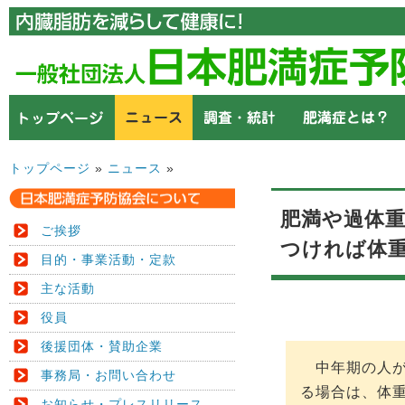
トップページ
»
ニュース
»
肥満や過体
ご挨拶
つければ体重
目的・事業活動・定款
主な活動
役員
後援団体・賛助企業
中年期の人が
事務局・お問い合わせ
る場合は、体
お知らせ・プレスリリース