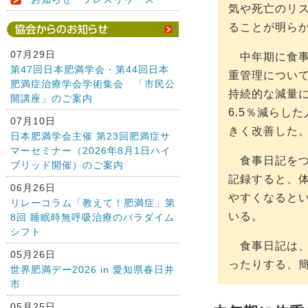
気や死亡のリ
ることが明ら
07月29日
中年期に食事
第47回日本肥満学会・第44回日本
重管理につい
肥満症治療学会学術集会 「市民公
持続的な減量
開講座」のご案内
6.5％減らし
07月10日
きく改善した
日本肥満学会主催 第23回肥満症サ
マーセミナー（2026年8月1日ハイ
食事日記をつ
ブリッド開催）のご案内
記録すると、体
06月26日
やすくなると
リレーコラム「教えて！肥満症」第
いる。
8回 睡眠時無呼吸治療のパラダイム
シフト
食事日記は、
05月26日
ったりする、
世界肥満デー2026 in 愛知県春日井
市
05月25日