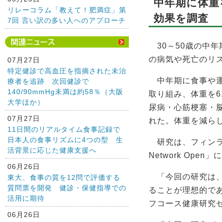
中年期に体重
リレーコラム「教えて！肥満症」第
効果を調査
7回 言い訳の多い人へのアプローチ
30～50歳の中
の病気や死亡のリ
07月27日
特定健診で高血圧を指摘された未治
中年期に食事や運
療者を追跡 次回健診で
140/90mmHg未満は約58％（大阪
取り組み、体重を6
大学ほか）
尿病・心筋梗塞・
07月27日
れた。体重を減ら
11日間のリアルタイム食事記録で
日本人の食事リズムに4つの型 生
研究は、フィンラ
活背景に応じた健康支援へ
Network Ope
06月26日
「今回の研究は、
東大、食事の質を12問で評価する
質問票を開発 健診・保健指導での
ることが理想的で
活用に期待
フコース健康研究
06月26日