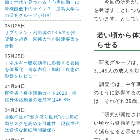
「今回の研究が、
働く世代で見つかる「心房細動」は
腎機能低下のサイン？ 広島大学ら
を延ばすことにつ
の研究グループが分析
ています」として
05月25日
サプリメント利用者の18.5％が推
若い頃から体
奨量を超過 東邦大学が関連要因を
らせる
分析
05月25日
研究グループは、
エネルギー吸収効率に影響する要因
を体系化 食事内容・加齢・疾患の
3,149人の成人
影響をレビュー
調査では、中年期の
04月24日
のように影響する
厚労省「身体活動ガイド2023」推
奨身体活動量の達成率は46.6%
は、それぞれ39歳
04月24日
「研究が開始され
睡眠不足が"働き盛り世代"の心房細
い頃から健康的な
動リスクを高める可能性 現役世代
は適切な睡眠時間確保を
く減らせると示せ
ている。