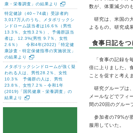
康・栄養調査」の結果より
数が、体重減少の
特定健診（40～74歳）受診者約
研究は、米国の大
3,017万人のうち、メタボリックシ
ンドローム該当者は16.6％（男性
よるもの。研究成果は「Am
13.3％、女性3.2％）、予備群該当
者は、12.3%(男性 9.7％、女性
食事日記をつ
2.6％） 令和4年(2022)「特定健
康診査・特定保健指導の実施状況」
の結果より
「食事の記録を毎
メタボリックシンドロームが強く疑
倍に上りました。
われる人は、男性28.2％、女性
ことを促すと考え
10.3％ 予備群の人は、男性
23.8％、女性7.2％－令和1年
研究グループは、2
(2019)「国民健康・栄養調査」の
メールなどでフィ
結果より
間の20回のグル
参加者の79%が肥
服用していた。