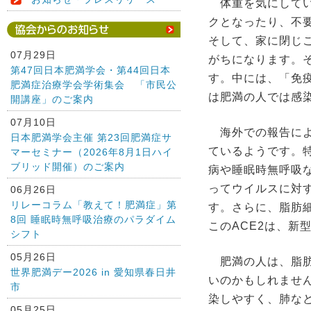
体重を気にしてい
クとなったり、不
そして、家に閉じ
07月29日
がちになります。
第47回日本肥満学会・第44回日本
す。中には、「免
肥満症治療学会学術集会 「市民公
は肥満の人では感
開講座」のご案内
07月10日
海外での報告によ
日本肥満学会主催 第23回肥満症サ
ているようです。
マーセミナー（2026年8月1日ハイ
ブリッド開催）のご案内
病や睡眠時無呼吸
ってウイルスに対
06月26日
リレーコラム「教えて！肥満症」第
す。さらに、脂肪細
8回 睡眠時無呼吸治療のパラダイム
このACE2は、新
シフト
05月26日
肥満の人は、脂肪
世界肥満デー2026 in 愛知県春日井
いのかもしれませ
市
染しやすく、肺な
05月25日