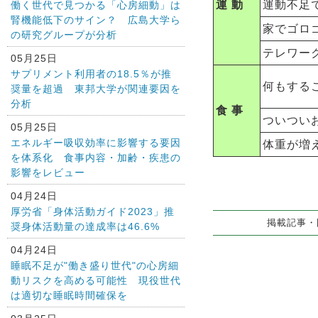
運 動
運動不足
働く世代で見つかる「心房細動」は
腎機能低下のサイン？ 広島大学ら
家でゴロ
の研究グループが分析
テレワー
05月25日
サプリメント利用者の18.5％が推
何もする
奨量を超過 東邦大学が関連要因を
分析
食 事
ついつい
05月25日
エネルギー吸収効率に影響する要因
体重が増
を体系化 食事内容・加齢・疾患の
影響をレビュー
04月24日
厚労省「身体活動ガイド2023」推
掲載記事・図
奨身体活動量の達成率は46.6%
04月24日
睡眠不足が"働き盛り世代"の心房細
動リスクを高める可能性 現役世代
は適切な睡眠時間確保を