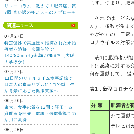
ます。つまり、肥
リレーコラム「教えて！肥満症」第
7回 言い訳の多い人へのアプローチ
それでは、どんな
ん）、多数が集ま
やがや）の「三密
07月27日
ロナウイルス対策
特定健診で高血圧を指摘された未治
療者を追跡 次回健診で
140/90mmHg未満は約58％（大阪
表1に肥満者が陥
大学ほか）
トは感染に対する
07月27日
何か運動して、 
11日間のリアルタイム食事記録で
日本人の食事リズムに4つの型 生
表1．新型コロナ
活背景に応じた健康支援へ
06月26日
分 類
肥満者が
東大、食事の質を12問で評価する
質問票を開発 健診・保健指導での
外で運動
活用に期待
テレビば
06月26日